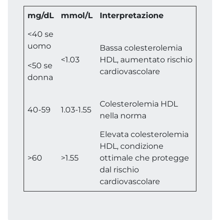
mg/dL
mmol/L
Interpretazione
<40 se
uomo
Bassa colesterolemia
<1.03
HDL, aumentato rischio
<50 se
cardiovascolare
donna
Colesterolemia HDL
40-59
1.03-1.55
nella norma
Elevata colesterolemia
HDL, condizione
>60
>1.55
ottimale che protegge
dal rischio
cardiovascolare