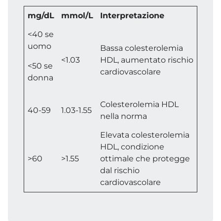
mg/dL
mmol/L
Interpretazione
<40 se
uomo
Bassa colesterolemia
<1.03
HDL, aumentato rischio
<50 se
cardiovascolare
donna
Colesterolemia HDL
40-59
1.03-1.55
nella norma
Elevata colesterolemia
HDL, condizione
>60
>1.55
ottimale che protegge
dal rischio
cardiovascolare